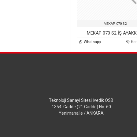
MEKAP 070 S2
MEKAP 070 S2 İŞ AYAKK
Whatsapp
He
Teknoloji Sanayi Sitesi İvedik OSB
1354. Cadde (21.Cadde) No: 60
Yenimahalle / ANKARA