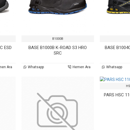
B1000B
RC ESD
BASE B1000B K-ROAD S3 HRO
BASE B1004
SRC
men Ara
Whatsapp
Hemen Ara
Whatsapp
HS
PARS HSC 11