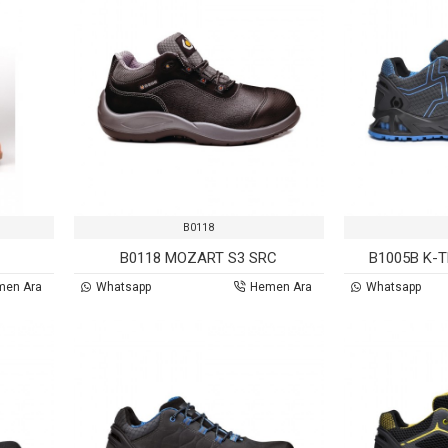
B0118
B0118 MOZART S3 SRC
B1005B K-
men Ara
Whatsapp
Hemen Ara
Whatsapp