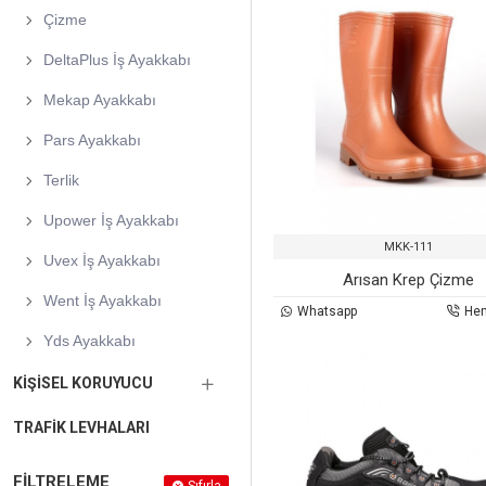
Çizme
DeltaPlus İş Ayakkabı
Mekap Ayakkabı
Pars Ayakkabı
Terlik
Upower İş Ayakkabı
MKK-111
Uvex İş Ayakkabı
Arısan Krep Çizme
Went İş Ayakkabı
Whatsapp
He
Yds Ayakkabı
KIŞISEL KORUYUCU
TRAFIK LEVHALARI
FILTRELEME