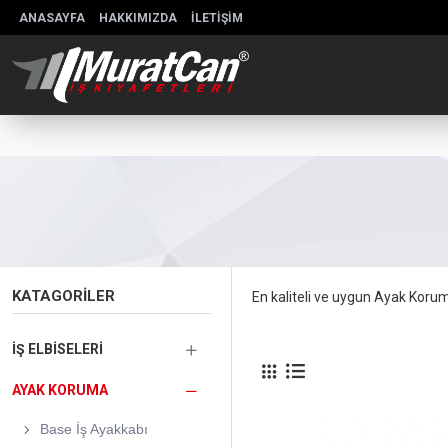
ANASAYFA
HAKKIMIZDA
İLETIŞIM
KATAGORILER
En kaliteli ve uygun Ayak Korum
İŞ ELBISELERI
AYAK KORUMA
Base İş Ayakkabı