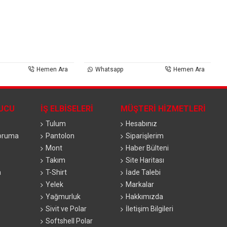
Hemen Ara
Whatsapp
Hemen Ara
YUCU
İŞ ELBISELERI
MÜŞTERI HIZMETLERI
Tulum
Hesabınız
Koruma
Pantolon
Siparişlerim
Mont
Haber Bülteni
Takım
Site Haritası
a
T-Shirt
İade Talebi
Yelek
Markalar
Yağmurluk
Hakkımızda
Sivit ve Polar
İletişim Bilgileri
Softshell Polar