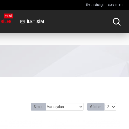
ÜYE GIRIŞI
KAYIT OL
YENİ
RILER
İLETIŞIM
Sırala:
Göster: