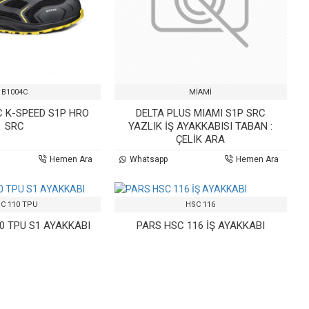
B1004C
MİAMİ
C K-SPEED S1P HRO
DELTA PLUS MIAMI S1P SRC
SRC
YAZLIK İŞ AYAKKABISI TABAN :
ÇELİK ARA
Hemen Ara
Whatsapp
Hemen Ara
C 110 TPU
HSC 116
0 TPU S1 AYAKKABI
PARS HSC 116 İŞ AYAKKABI