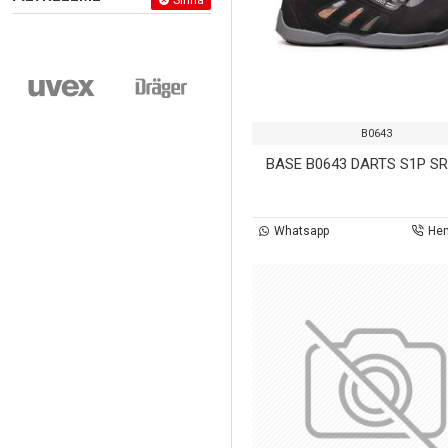
Sıfırla
B0643
BASE B0643 DARTS S1P S
Whatsapp
He