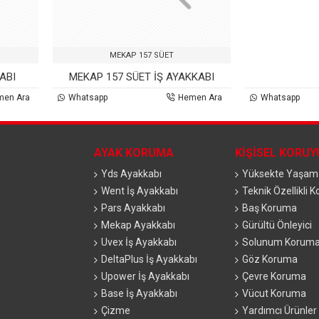
MEKAP 157 SÜET
ABI
MEKAP 157 SÜET İŞ AYAKKABI
men Ara
Whatsapp
Hemen Ara
Whatsapp
AYAK KORUMA
KIŞISEL KORU
Yds Ayakkabı
Yüksekte Yaşam
Went İş Ayakkabı
Teknik Özellikli 
Pars Ayakkabı
Baş Koruma
Mekap Ayakkabı
Gürültü Önleyici
Uvex İş Ayakkabı
Solunum Korum
DeltaPlus İş Ayakkabı
Göz Koruma
Upower İş Ayakkabı
Çevre Koruma
Base İş Ayakkabı
Vücut Koruma
Çizme
Yardımcı Ürünler