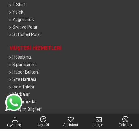
T-Shirt
Yelek
Yağmurluk
Sivit ve Polar
Softshell Polar
MÜŞTERI HIZMETLERI
Hesabınız
Siparişlerim
Haber Bülteni
Site Haritası
İade Talebi
Markalar
Hakkımızda
İletişim Bilgileri
Tüm bilgileriniz 256bit SSL Sertifikası ile korunmaktadır.
Kayıt Ol
A. Listesi
İletişim
Telefon
Üye Girişi