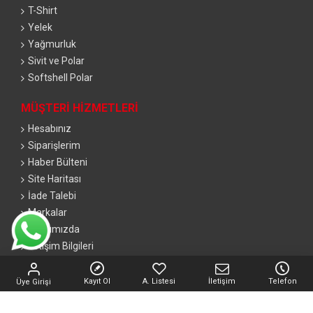
T-Shirt
Yelek
Yağmurluk
Sivit ve Polar
Softshell Polar
MÜŞTERI HIZMETLERI
Hesabınız
Siparişlerim
Haber Bülteni
Site Haritası
İade Talebi
Markalar
Hakkımızda
İletişim Bilgileri
Tüm bilgileriniz 256bit SSL Sertifikası ile korunmaktadır.
Kayıt Ol
A. Listesi
İletişim
Telefon
Üye Girişi