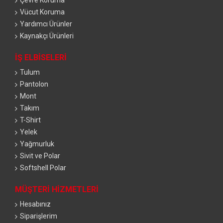
Çevre Koruma
Vücut Koruma
Yardımcı Ürünler
Kaynakçı Ürünleri
İŞ ELBISELERI
Tulum
Pantolon
Mont
Takım
T-Shirt
Yelek
Yağmurluk
Sivit ve Polar
Softshell Polar
MÜŞTERI HIZMETLERI
Hesabınız
Siparişlerim