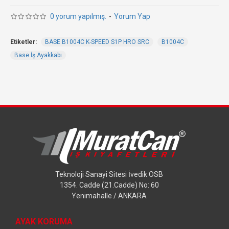
0 yorum yapılmış.
-
Yorum Yap
Etiketler:
BASE B1004C K-SPEED S1P HRO SRC
B1004C
Base İş Ayakkabı
Teknoloji Sanayi Sitesi İvedik OSB
1354. Cadde (21.Cadde) No: 60
Yenimahalle / ANKARA
AYAK KORUMA